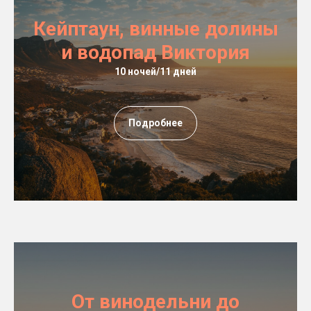
Кейптаун, винные долины
и водопад Виктория
10 ночей/11 дней
Подробнее
От винодельни до