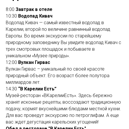
8:00
Завтрак в отеле
10:30
Водопад Кивач
Водопад Кивач — самый известный водопад в
Карелии, второй по величине равнинный водопад
Европы. Во время экскурсии по старейшему
природному заповеднику Вы увидите водопад Кивач с
трех смотровых площадок и побываете в
уникальном «Музее природы».
12:00
Вулкан Гирвас
Вулкан Гирвас – уникальный по своей красоте
природный объект. Его возраст более полутора
миллиардов лет.
14:30
“В Карелии Есть”
Музей-ресторан «ВКарелииЕсть». Здесь бережно
хранят исконные рецепты, воссоздают традиционную
подачу, кормят вкуснейшими блюдами местной кухни.
Для вас проведут экскурсию по петроглифам. А еще
вас ждет дегустация карельских угощений!
Обед в ресторане "В Карелии Есть"