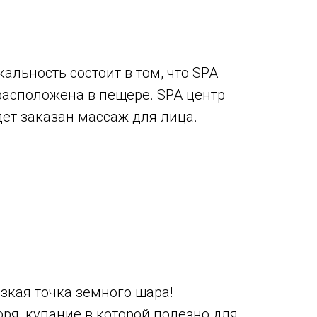
кальность состоит в том, что SPA
расположена в пещере. SPA центр
дет заказан массаж для лица.
зкая точка земного шара!
я, купание в которой полезно для