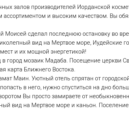
очных залов производителей Иорданской косме
 ассортиментом и высоким качеством. Вы обяз
.
ней Моисей сделал последнюю остановку во вре
иколепный вид на Мертвое море, Иудейские г
мест и их мощной энергетикой!
 в город мозаик Мадаба. Посещение церкви Свя
ая карта Ближнего Востока.
мат Маин. Уютный отель спрятан от городской
попасть в него, нужно спуститься на дно боль
оротом Вы просто замираете от необыкновенно
ый вид на Мертвое море и каньон. Поселение 