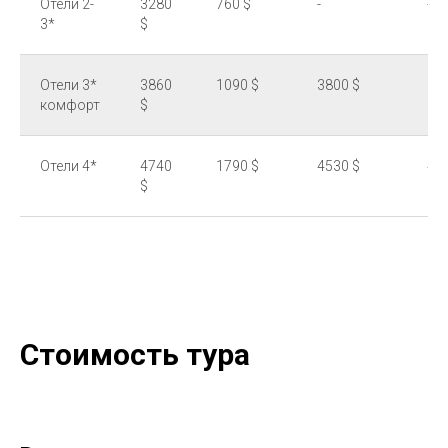
Отели 2-
3280
760 $
-
-
3*
$
Отели 3*
3860
1090 $
3800 $
37
комфорт
$
Отели 4*
4740
1790 $
4530 $
44
$
Стоимость тура