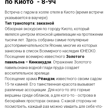
по Киото - 8-9ч
Встреча с гидом в холле отеля в Киото (время встречи
указывается в ваучере).
Тип транспорта: заказной
Обзорная экскурсия по городу Киото, который
являлся центром японской цивилизации на протяжении
тысячи лет. Здесь собраны самые популярные
достопримечательности Японии, многие из которых
занесены в список Всемирного наследия ЮНЕСКО.
Посещение всемирно известного
Золотого
павильона – Кинкакудзи
. Отражение Золотого
павильонана водной глади пруда создает
восхитительное зрелище.
Посещение храма
Рёандзи
, известного своим садом
15-ти камней. Его таинственная красота вызывает
различные ассоциации. Для кого-то это горные
вершины среди облаков, а для кого-то - острова в
бескрайних просторах океана. С какой стороны не
посмотреть, каждый раз можно увидеть для себя что-