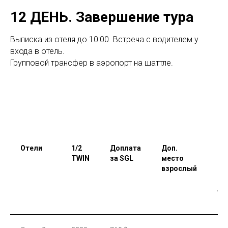
12 ДЕНЬ. Завершение тура
Выписка из отеля до 10:00. Встреча с водителем у
входа в отель.
Групповой трансфер в аэропорт на шаттле.
Отели
1/2
Доплата
Доп.
До
TWIN
за SGL
место
ме
взрослый
ре
до
ле