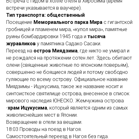
Встреча с гидом в холле отеля в Хиросима (время
встречи указывается в ваучере).
Тип транспорта: общественный
Посещение
Мемориального парка Мира
с гигантской
гробницей и пламенем мира, «купол мира», памятные
руины бомбардировки 1945 года и
тысяча
журавликов
у памятника Садако Сасаки.
Переезд на
остров Миядзима
, где никто не умирал и
не рождался на протяжении сотен лет. Здесь обитают
олени (священные животные по японским поверьям),
совершенно не боящиеся людей и потому свободно
гуляющие по всему острову. Официальное название
Миядзимы - Ицукусима, такое же название носит и
синтоисткое святилище острова, внесенное в список
мирового наследия ЮНЕСКО. Жемчужина острова
-
храм Ицукусима
, который является одним из самых
живописнейших мест в Японии.
Возвращение в отели за вещами.
18:03 Проводы на поезд в Нагоя.
Самостоятельный переезд в Нагоя без гида.