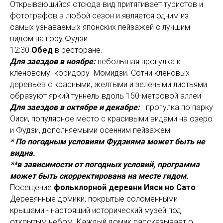
Открывающийся отсюда вид притягивает туристов и
фотографов в любой сезон и является одним из
самых узнаваемых японских пейзажей с лучшим
видом на гору Фудзи.
12:30
Обед
в ресторане.
Для заездов в ноябре:
небольшая прогулка к
кленовому коридору Момидзи. Сотни кленовых
деревьев с красными, желтыми и зелеными листьями
образуют яркий туннель вдоль 150-метровой аллеи
Для заездов в октябре и декабре:
прогулка по парку
Оиси, популярное место с красивыми видами на озеро
и Фудзи, дополняемыми осенним пейзажем
* По погодным условиям Фудзияма может быть не
видна.
**в зависимости от погодных условий, программа
может быть скорректирована на месте гидом.
Посещение
фольклорной деревни Ияси но Сато
.
Деревянные домики, покрытые соломенными
крышами - настоящий исторический музей под
открытым небом. Каждый домик рассказывает о