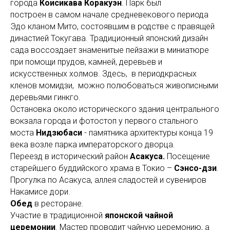
города
Коисикава Коракуэн
. Парк был
построен в самом начале средневекового периода
Эдо кланом Мито, состоявшим в родстве с правящей
династией Токугава. Традиционный японский дизайн
сада воссоздает знаменитые пейзажи в миниатюре
при помощи прудов, камней, деревьев и
искусственных холмов. Здесь, в периодкрасных
кленов момидзи, можно полюбоваться живописными
деревьями гинкго.
Остановка около исторического здания центрального
вокзала города и фотостоп у первого стального
моста
Нидзюбаси
- памятника архитектуры конца 19
века возле парка императорского дворца.
Переезд в исторический район
Асакуса.
Посещение
старейшего буддийского храма в Токио –
Сэнсо-дзи
.
Прогулка по Асакуса, аллея сладостей и сувениров
Накамисе дори.
Обед
в ресторане.
Участие в традиционной
японской чайной
церемонии
. Мастер проводит чайную церемонию, а