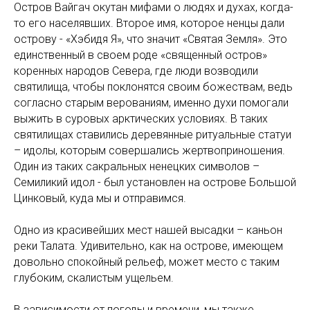
Остров Вайгач окутан мифами о людях и духах, когда-
то его населявших. Второе имя, которое ненцы дали
острову - «Хэбидя Я», что значит «Святая Земля». Это
единственный в своем роде «священный остров»
коренных народов Севера, где люди возводили
святилища, чтобы поклонятся своим божествам, ведь
согласно старым верованиям, именно духи помогали
выжить в суровых арктических условиях. В таких
святилищах ставились деревянные ритуальные статуи
– идолы, которым совершались жертвоприношения.
Один из таких сакральных ненецких символов –
Семиликий идол - был установлен на острове Большой
Цинковый, куда мы и отправимся.
Одно из красивейших мест нашей высадки – каньон
реки Талата. Удивительно, как на острове, имеющем
довольно спокойный рельеф, может место с таким
глубоким, скалистым ущельем.
В зависимости от погоды и времени, мы также