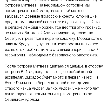
острова Матвеев. На небольшом островке мы
посмотрим старый маяк, на который можно
забраться, древние поморские кресты, служившие
средством полярной навигации и одно из крупнейших
в регионе лежбищ моржей, где десятки этих грозных,
но милых обитателей Арктики мирно отдыхают на
берегу или резвятся в воде неподалеку. Моржи хоть с
виду добродушны, пугливы и неповоротливы, но все
же не стоит забывать, что это дикий зверь на своей
территории. Наблюдаем с безопасного расстояния.
После острова Матвеев двигаемся дальше, в сторону
острова Вайгач, представляющего собой целый
архипелаг. Высадок будет много и первая из них – в
бухте Лямчина, на берегу которой стоит домик
старого ненца Андрея Вылко. Андрей уже много лет
живет здесь отшельником и «присматривает» за
Семиликим идолом.